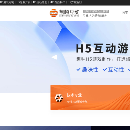
H5游戏定制
丨
H5定制开发
丨
H5活动开发
丨<
H5页面制作
丨
H5方案策划
定制H5帮助企业获客
首页
用技术为营销服务
技术专业
专注H5领域十年