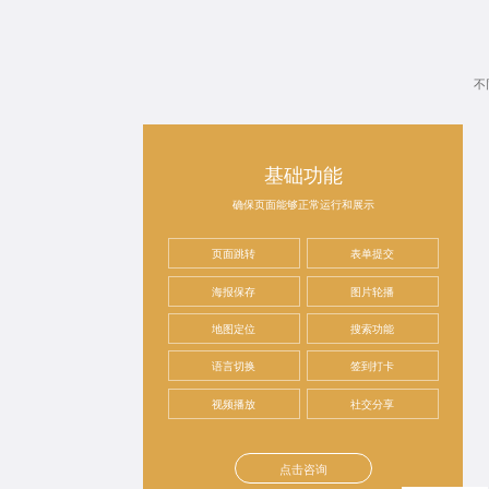
不
基础功能
确保页面能够正常运行和展示
页面跳转
表单提交
海报保存
图片轮播
地图定位
搜索功能
语言切换
签到打卡
视频播放
社交分享
点击咨询