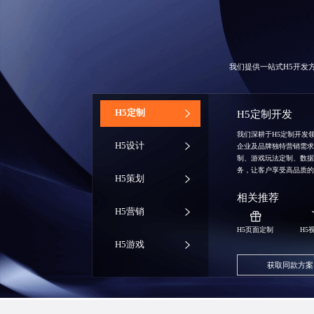
我们提供一站式H5开发
‌H5定制
H5定制开发
我们深耕于H5定制开发
H5设计
企业及品牌独特营销需
制、游戏玩法定制、数
务，让客户享受高品质
H5策划
相关推荐
H5营销
H5页面定制
H5
H5游戏
获取同款方案